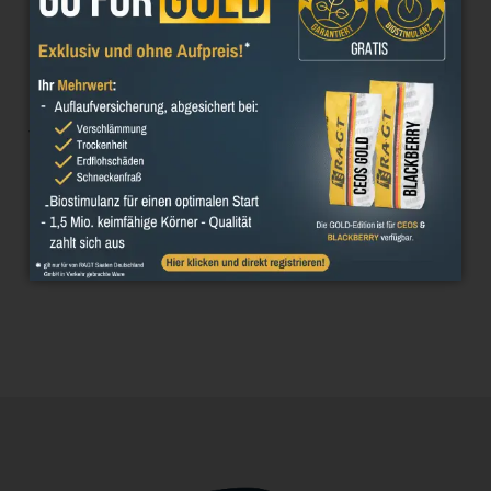
4
Reife
5
Pflanzenlänge
3
Neigung zu Lager
–
8
Kornertrag
5
Ölgehalt
5
Rohproteingehalt