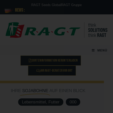
RAGT Seeds Global
RAGT Gruppe
News :
MENÜ
SORTENINFORMATION HERUNTERLADEN
IHR RAGT-BERATER VOR ORT
IHRE
SOJABOHNE
AUF EINEN BLICK
Lebensmittel, Futter
000