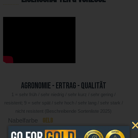
Agronomie - Ertrag - Qualität
1 = sehr früh / sehr niedrig / sehr kurz / sehr gering /
resistent; 9 = sehr spät / sehr hoch / sehr lang / sehr stark /
nicht resistent (Beschreibende Sortenliste 2025)
GELB
Nabelfarbe
3
Blühbeginn