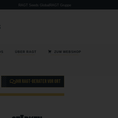
RAGT Seeds Global
RAGT Gruppe
DS
ÜBER RAGT
ZUM WEBSHOP
IHR RAGT-BERATER VOR ORT