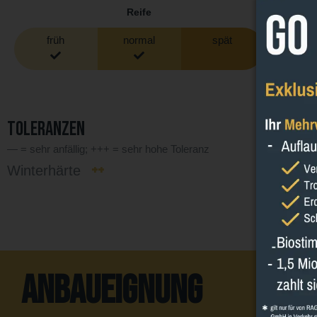
Reife
früh
normal
spät
f
Toleranzen
— = sehr anfällig; +++ = sehr hohe Toleranz
++
Winterhärte
Phoma
Anbaueignung