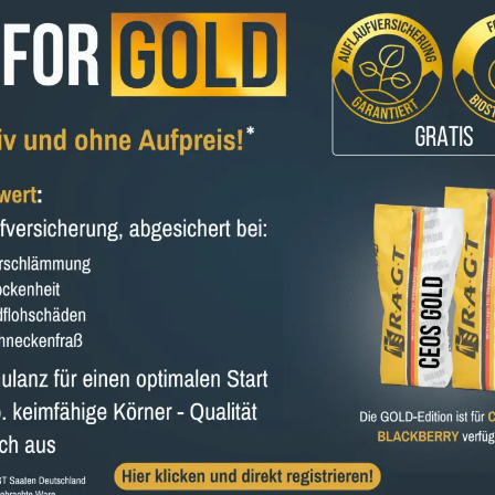
Reife Stroh
rüh
normal
spät
früh
++
++
Verticillium