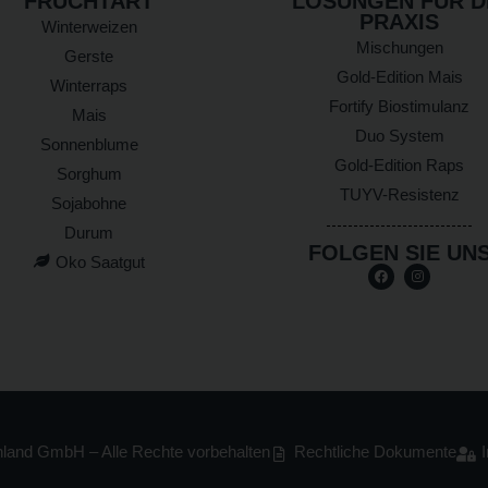
FRUCHTART
LÖSUNGEN FÜR D
PRAXIS
Winterweizen
Mischungen
Gerste
Gold-Edition Mais
Winterraps
Fortify Biostimulanz
Mais
Duo System
Sonnenblume
Gold-Edition Raps
Sorghum
TUYV-Resistenz
Sojabohne
Durum
FOLGEN SIE UN
Oko Saatgut
and GmbH – Alle Rechte vorbehalten
Rechtliche Dokumente