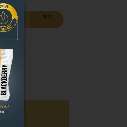
Blüte
normal
spät