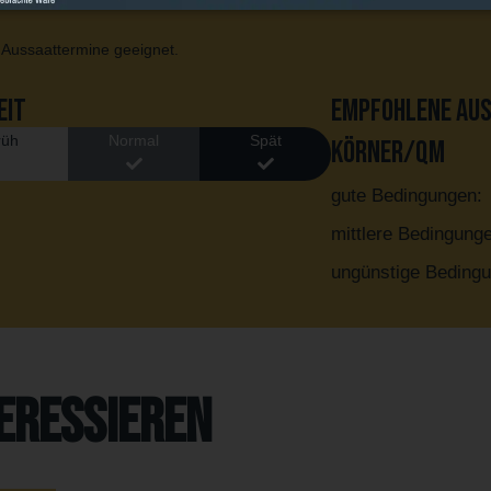
 Aussaattermine geeignet.
eit
Empfohlene Au
rüh
Normal
Spät
Körner/qm
gute Bedingungen:
mittlere Bedingung
ungünstige Bedingu
teressieren