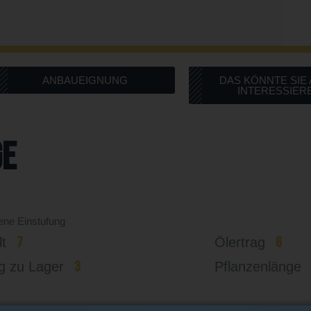
ANBAUEIGNUNG
DAS KÖNNTE SIE
INTERESSIER
ge
gene Einstufung
7
6
lt
Ölertrag
3
g zu Lager
Pflanzenlänge