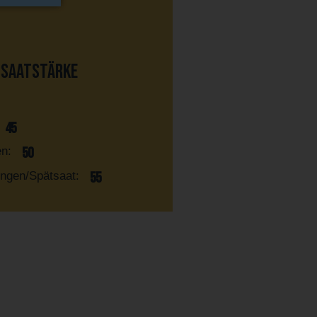
ssaatstärke
45
en:
50
ngen/Spätsaat:
55