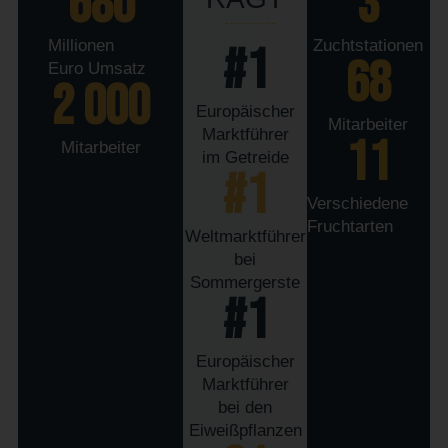
680
3
Millionen
Zuchtstationen
#
1
68
Euro Umsatz
2 000
Europäischer
Mitarbeiter
Marktführer
11
Mitarbeiter
im Getreide
#
1
Verschiedene
Fruchtarten
Weltmarktführer
bei
Sommergerste
#
1
Europäischer
Marktführer
bei den
Eiweißpflanzen