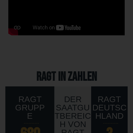
RAGT in Zahlen
RAGT
DER
RAGT
GRUPP
SAATGU
DEUTSC
E
TBEREIC
HLAND
H VON
RAGT