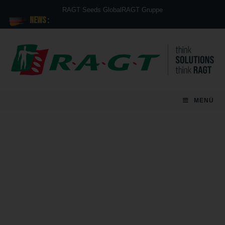
RAGT Seeds Global
RAGT Gruppe
News :
MENÜ
Einigung über die
Übernahme von