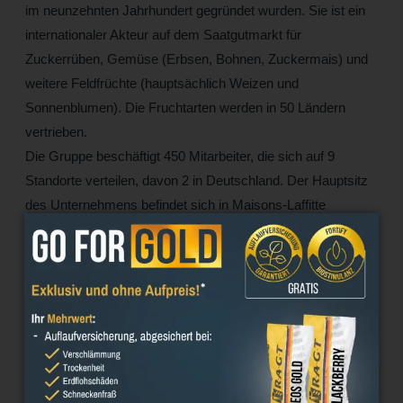
im neunzehnten Jahrhundert gegründet wurden. Sie ist ein
internationaler Akteur auf dem Saatgutmarkt für
Zuckerrüben, Gemüse (Erbsen, Bohnen, Zuckermais) und
weitere Feldfrüchte (hauptsächlich Weizen und
Sonnenblumen). Die Fruchtarten werden in 50 Ländern
vertrieben.
Die Gruppe beschäftigt 450 Mitarbeiter, die sich auf 9
Standorte verteilen, davon 2 in Deutschland. Der Hauptsitz
des Unternehmens befindet sich in Maisons-Laffitte
(Frankreich).
Aktuelle Nachrichten
1 Juli 2026
Der Zuckerrüben-Webshop zieht zu RAGT!
18 Juni 2026
DLG Feldtage 2026 – Gemeinsam wächst mehr: RAGT und
Strube bündeln Vertrieb und stärken Sortenvielfalt
31 Juli 2026