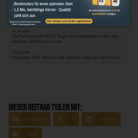
Sorghumanbau – So funktioniert`s!
27 Juli 2026
Raps-Ergebnisse 2026
15 Juli 2026
Die Partnerschaft RAGT/ Bayer im Hybridweizen macht den
nächsten Schritt nach vorne.
10 Juli 2026
Rapsernte 2026: Wann ist der optimale Zeitpunkt für Drusch?
Diesen Beitrag teilen mit:
Facebook
X
LinkedIn
Email