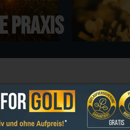
e Praxis
AIS
WINTERRAPS
ismischungen
Gold-Edition