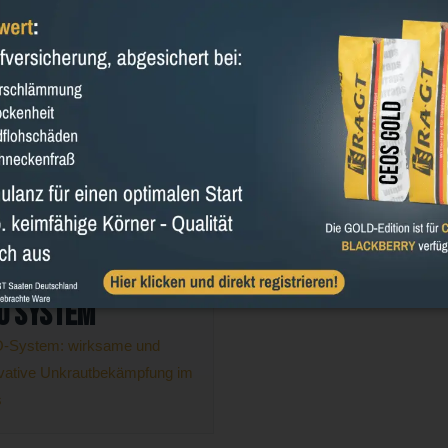
smischungen mit
Biostimulanz und
genbohne, Sorghum oder
Auflaufversicherung für
nenblume
Winterraps
AIS
o System
-System: wirksame und
vative Unkrautbekämpfung im
s