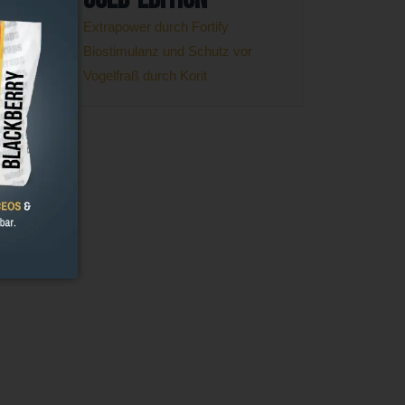
Extrapower durch Fortify
Biostimulanz und Schutz vor
Vogelfraß durch Korit