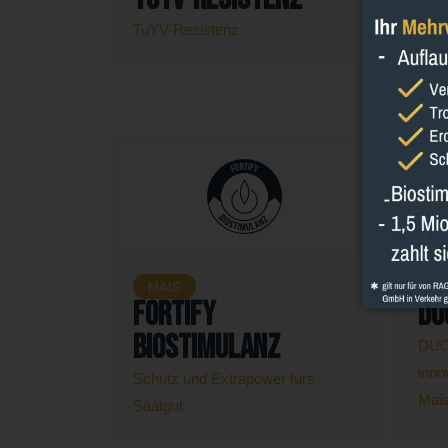
TuYV-Resistenz
Mai
Stan
Son
MAIS
M
Fortify
Du
Biostimulanz
DUO
inno
Schutz und Extrapower fürs
Mai
Saatgut