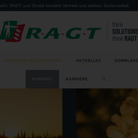
: RAGT und Strube bündeln Vertrieb und stärken Sortenvielfalt
LÖSUNGEN FÜR DIE PRAXIS
AKTUELLES
DOWNLOA
KONTAKT
KARRIERE