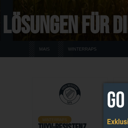
Lösungen für di
MAIS
WINTERRAPS
WINTERRAPS
M
TuYV-Resistenz
Ma