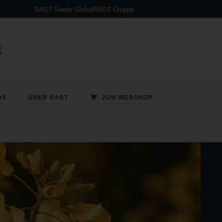
RAGT Seeds Global
RAGT Gruppe
Sorghumanbau – So funktioniert`s!
DS
ÜBER RAGT
ZUM WEBSHOP