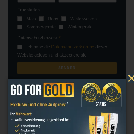
Fruchtarten
Mais
Raps
Winterweizen
Sommergerste
Wintergerste
Datenschutzhinweis
Ich habe die
Datenschutzerklärung
dieser
Website gelesen und akzeptiere sie
SENDEN
Teilen Sie diese Veranstaltung auf :
Facebook
Twitter
LinkedIn
Email