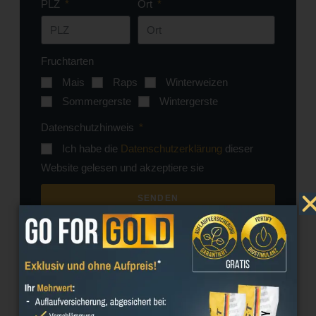
PLZ
Ort
Fruchtarten
Mais
Raps
Winterweizen
Sommergerste
Wintergerste
Datenschutzhinweis
Ich habe die
Datenschutzerklärung
dieser
Website gelesen und akzeptiere sie
SENDEN
Teilen Sie diese Veranstaltung auf :
Facebook
Twitter