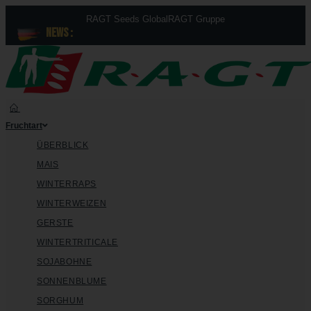
RAGT Seeds Global
RAGT Gruppe
News :
Fruchtart
ÜBERBLICK
MAIS
WINTERRAPS
WINTERWEIZEN
GERSTE
WINTERTRITICALE
SOJABOHNE
SONNENBLUME
SORGHUM