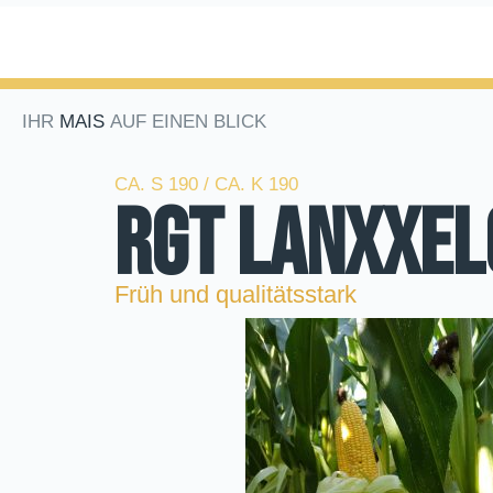
IHR
MAIS
AUF EINEN BLICK
CA. S 190 / CA. K 190
RGT LANXXEL
Früh und qualitätsstark