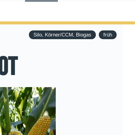
Silo, Körner/CCM, Biogas
früh
OT