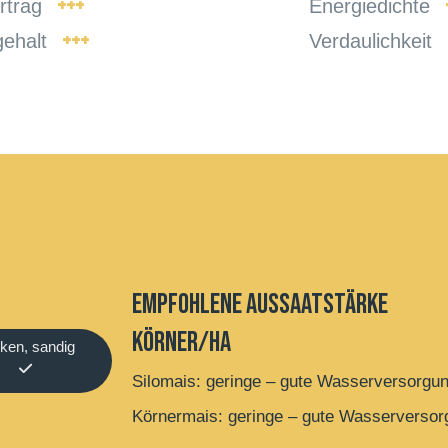
+++
trag
Energiedichte
+++
gehalt
Verdaulichkeit
Empfohlene Aussaatstärke
Körner/ha
cken, sandig
Silomais: geringe – gute Wasserversorgu
Körnermais: geringe – gute Wasserversor