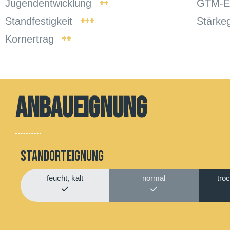
++
Jugendentwicklung
GTM-Er
+++
Standfestigkeit
Stärke
++
Kornertrag
Anbaueignung
Standorteignung
feucht, kalt
normal
tro