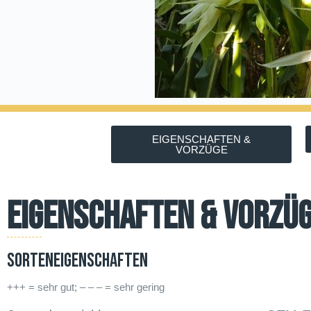
EIGENSCHAFTEN &
VORZÜGE
Eigenschaften & Vorzü
Sorteneigenschaften
+++ = sehr gut; – – – = sehr gering