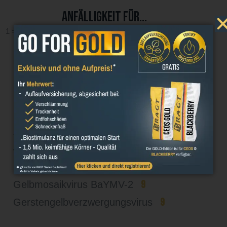
Anfälligkeit für...
1 = gering, früh, kurz, niedrig, resistent; 9 = hoch, spät, lang,
stark, nicht resistent (BSA 2025)
3
Mehltau
6
Netzflecken
4
Rhynchosporium
5
Ramularia
5
Zwergrost
–
1
Gelbmosaikvirus BaYMV-1, BaMMV
9
Gelbmosaikvirus BaYMV-2
9
Gerstengelbverzwergungsvirus