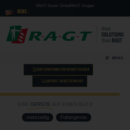
RAGT Seeds Global
RAGT Gruppe
News :
MENÜ
SORTENINFORMATION HERUNTERLADEN
IHR RAGT-BERATER VOR ORT
IHRE
GERSTE
AUF EINEN BLICK
mehrzeilig
Futtergerste